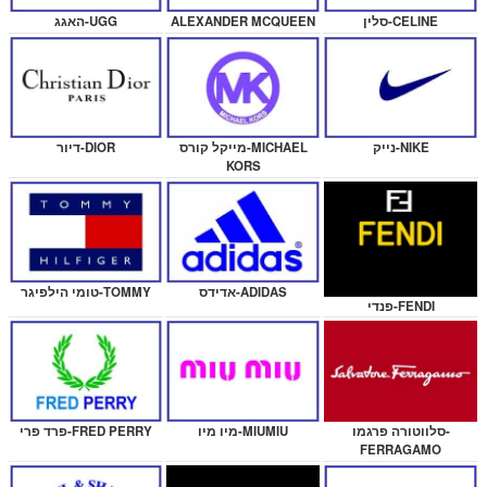
האגג-UGG
סלין-CELINE
ALEXANDER MCQUEEN
דיור-DIOR
נייק-NIKE
מייקל קורס-MICHAEL
KORS
טומי הילפיגר-TOMMY
אדידס-ADIDAS
פנדי-FENDI
פרד פרי-FRED PERRY
סלווטורה פרגמו-
מיו מיו-MIUMIU
FERRAGAMO