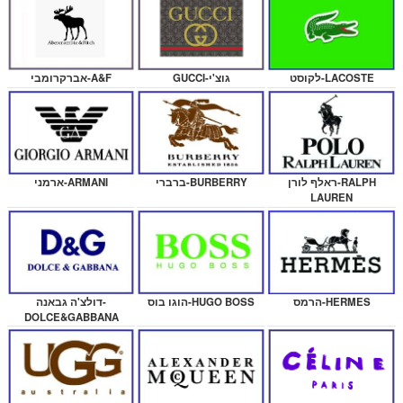
לקוסט-LACOSTE
GUCCI-גוצ'י
אברקרומבי-A&F
ארמני-ARMANI
ראלף לורן-RALPH
ברברי-BURBERRY
LAUREN
דולצ'ה גבאנה-
הרמס-HERMES
הוגו בוס-HUGO BOSS
DOLCE&GABBANA