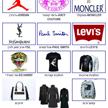
ג'ורדן-JORDAN
מונקלר-MONCLER
ג'וסי קוטור-JUICY
COUTURE
איב סאן לורן-YSL
ליוויס-LEVI'S
פול סמיט-PAUL SMITH
אד הארדי-ED HARDY
חולצות ארוכות
חולצות קצרות
תיקים
קפוצ'ונים