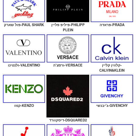
פול שארק-PAUL SHARK
פראדה-PRADA
פיליפ פליין-PHILIPP
PLEIN
ולנטינו-VALENTINO
קלווין קליין-
ורסצ'ה-VERSACE
CALVIN&KLEIN
קנזו-KENZO
ג'יבנשי-GIVENCHY
דיסקוורד-DSQUARED2